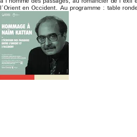
à l’homme des passages, au romancier de l’exil et
l’Orient en Occident. Au programme : table ronde