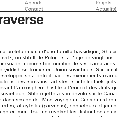
Agenda
Projets
Contact
Actualité
raverse
ce prolétaire issu d'une famille hassidique, Shol
hvitz, un shtetl de Pologne, à l'âge de vingt ans. 
 persuadé, comme bon nombre de ses camarades d
re yiddish se trouve en Union soviétique. Son idéal
 développer sera détruit par des événements marqu
tions des écrivains, artistes et intellectuels juif
vant l'atmosphère hostile à l'endroit des Juifs qu
soviétique, Shtern jettera son dévolu sur le Cana
ion dans ses écrits. Mon voyage au Canada est rem
ratés, alreytniks (parvenus), séducteurs et jeunes 
age en mer. Tout en révélant les distinctions clair