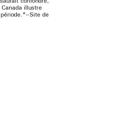
 saurait confondre,
 Canada illustre
période."--Site de