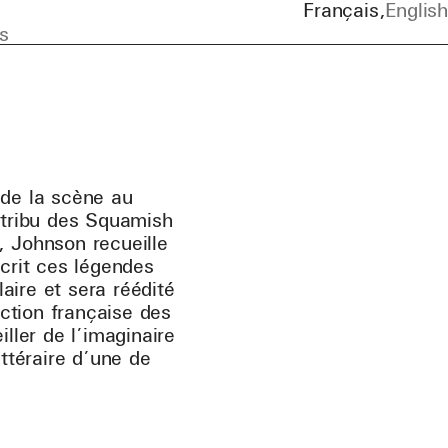
Français
English
s
de la scène au
a tribu des Squamish
, Johnson recueille
scrit ces légendes
aire et sera réédité
uction française des
ler de l’imaginaire
ittéraire d’une de