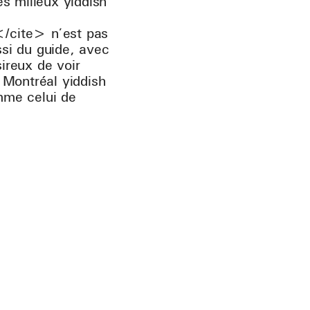
s milieux yiddish
/cite> n’est pas
ssi du guide, avec
sireux de voir
 Montréal yiddish
mme celui de