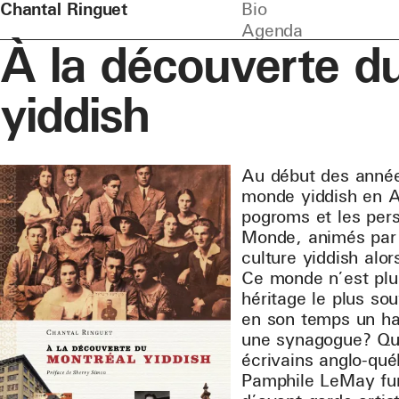
Chantal Ringuet
Bio
Agenda
À la découverte d
yiddish
Au début des année
monde yiddish en A
pogroms et les pers
Monde, animés par l
culture yiddish alor
Ce monde n’est plus
héritage le plus so
en son temps un haut
une synagogue? Que 
écrivains anglo-qué
Pamphile LeMay fur