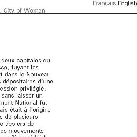
Français
English
, City of Women
deux capitales du
se, fuyant les
nt dans le Nouveau
s dépositaires d’une
ession privilégié.
 sans laisser un
ment-National fut
s était à l’origine
s de plusieurs
ue des ers de
 des mouvements