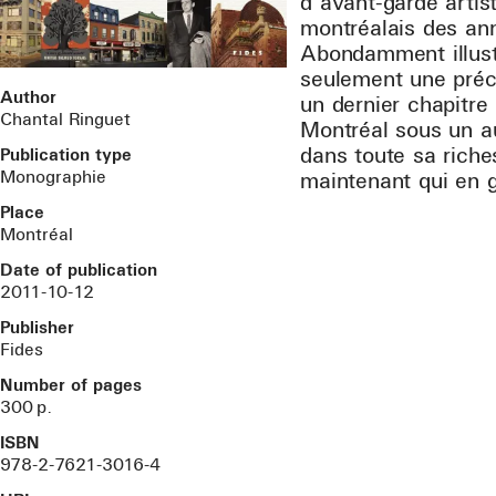
d’avant-garde artis
montréalais des a
Abondamment illust
seulement une préci
Author
un dernier chapitre 
Chantal Ringuet
Montréal sous un au
dans toute sa rich
Publication type
Monographie
maintenant qui en 
Place
Montréal
Date of publication
2011
-10
-12
Publisher
Fides
Number of pages
300
p.
ISBN
978-2-7621-3016-4