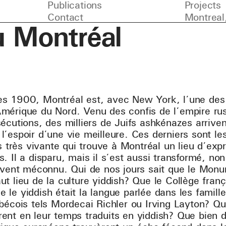
Publications
Projects
Contact
Montreal
u Montréal
s 1900, Montréal est, avec New York, l’une des 
mérique du Nord. Venu des confis de l’empire rus
écutions, des milliers de Juifs ashkénazes arrive
’espoir d’une vie meilleure. Ces derniers sont le
s très vivante qui trouve à Montréal un lieu d’expr
. Il a disparu, mais il s’est aussi transformé, non
uvent méconnu. Qui de nos jours sait que le Monu
 lieu de la culture yiddish? Que le Collège françai
le yiddish était la langue parlée dans les famille
bécois tels Mordecai Richler ou Irving Layton? Q
ent en leur temps traduits en yiddish? Que bien