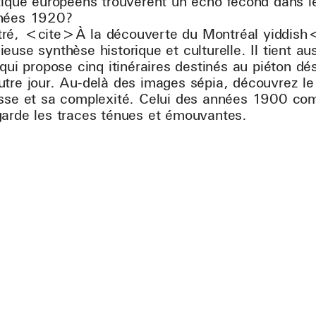
tique européens trouvèrent un écho fécond dans le
nnées 1920?
ré, <cite>À la découverte du Montréal yiddish<
euse synthèse historique et culturelle. Il tient au
qui propose cinq itinéraires destinés au piéton dé
tre jour. Au-delà des images sépia, découvrez le
esse et sa complexité. Celui des années 1900 co
garde les traces ténues et émouvantes.