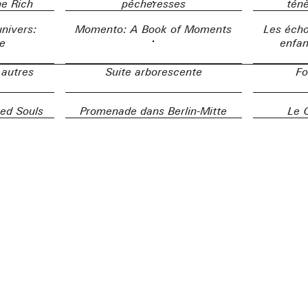
e Rich
pécheresses
ténè
nivers:
Momento: A Book of Moments
Les écho
e
enfan
 autres
Suite arborescente
Fo
red Souls
Promenade dans Berlin-Mitte
Le 