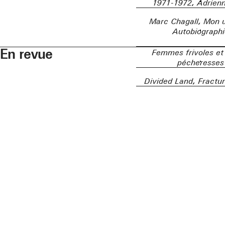
1971-1972, Adrienn
Marc Chagall, Mon u
Autobiographi
En revue
Femmes frivoles et
pécheresses
Divided Land, Fractu