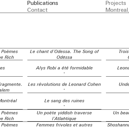
Publications
Projects
Contact
Montreal
. Poèmes
Le chant d’Odessa. The Song of
Trois
e Rich
Odessa
tes
Alys Robi a été formidable
Leona
 fragmente.
Les révolutions de Leonard Cohen
Unde
salem
Montréal
Le sang des ruines
. Poèmes
Un poète yiddish traverse
Un beau
e Rich
l’Atlantique
. Poèmes
Femmes frivoles et autres
Shoshanna.