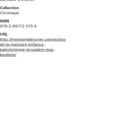
Collection
Chronique
ISBN
978-2-89712-315-4
URL
http://memoiredencrier.com/echos-
de-la-memoire-enfance-
palestinienne-jerusalem-issa-
boullata/