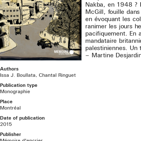
Nakba, en 1948 ? Is
McGill, fouille dan
en évoquant les coll
ranimer les jours h
pacifiquement. En a
mandataire britanniq
palestiniennes. Un
– Martine Desjardi
Authors
Issa J. Boullata, Chantal Ringuet
Publication type
Monographie
Place
Montréal
Date of publication
2015
Publisher
Mémoire d'encrier