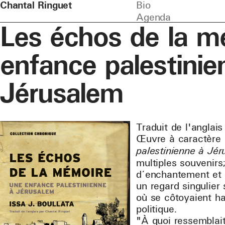
Chantal Ringuet
Bio
Agenda
Les échos de la m
enfance palestinie
Jérusalem
Traduit de l'anglai
Œuvre à caractère 
palestinienne à Jé
multiples souvenirs
d’enchantement et d
un regard singulier
où se côtoyaient h
politique.
"À quoi ressemblait