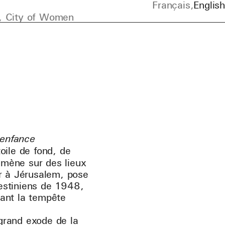
Français
English
, City of Women
 enfance
oile de fond, de
ramène sur des lieux
ur à Jérusalem, pose
lestiniens de 1948,
vant la tempête
 grand exode de la