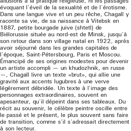
allusions à la pratique religieuse, ni les passages
évoquant l’éveil de la sexualité et de l’érotisme.
Dans une langue vive et un peu rêche, Chagall y
raconte sa vie, de sa naissance à Vitebsk en
1887, petite bourgade juive (shtetl) de
Biélorussie située au nord-est de Minsk, jusqu’à
son retour dans son village natal en 1922, après
avoir séjourné dans les grandes capitales de
l’époque, Saint-Pétersbourg, Paris et Moscou.
Émancipé de ses origines modestes pour devenir
un artiste accompli — un khudozhnik, en russe
—, Chagall livre un texte «brut», qui allie une
gravité aux accents lugubres à une verve
légèrement débridée. Un texte à l’image des
personnages extraordinaires, souvent en
apesanteur, qu’il dépeint dans ses tableaux. Du
récit au souvenir, le célèbre peintre oscille entre
le passé et le présent, le plus souvent sans faire
de transition, comme s’il s’adressait directement
à son lecteur.