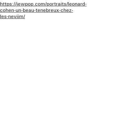
https://jewpop.com/portraits/leonard-
cohen-un-beau-tenebreux-chez-
les-neviim/