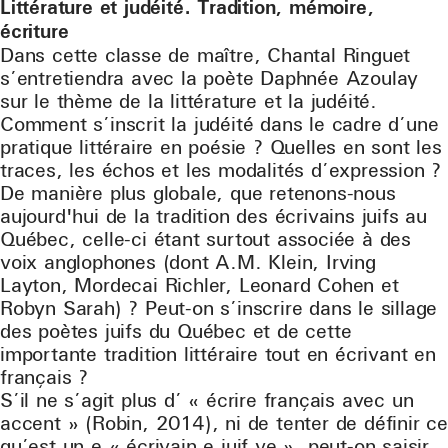
Littérature et judéité. Tradition, mémoire,
écriture
Dans cette classe de maître, Chantal Ringuet
s’entretiendra avec la poète Daphnée Azoulay
sur le thème de la littérature et la judéité.
Comment s’inscrit la judéité dans le cadre d’une
pratique littéraire en poésie ? Quelles en sont les
traces, les échos et les modalités d’expression ?
De manière plus globale, que retenons-nous
aujourd'hui de la tradition des écrivains juifs au
Québec, celle-ci étant surtout associée à des
voix anglophones (dont A.M. Klein, Irving
Layton, Mordecai Richler, Leonard Cohen et
Robyn Sarah) ? Peut-on s’inscrire dans le sillage
des poètes juifs du Québec et de cette
importante tradition littéraire tout en écrivant en
français ?
S’il ne s’agit plus d’ « écrire français avec un
accent » (Robin, 2014), ni de tenter de définir ce
qu’est un.e « écrivain.e juif.ve », peut-on saisir,